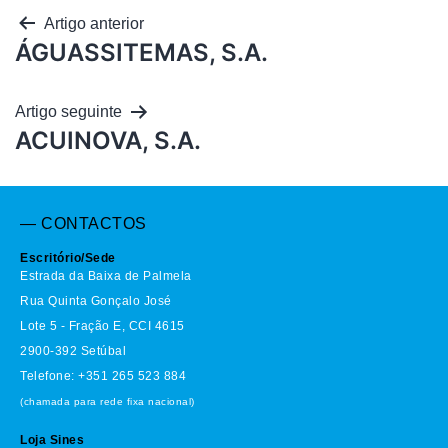
Artigo anterior
ÁGUASSITEMAS, S.A.
Artigo seguinte
ACUINOVA, S.A.
— CONTACTOS
Escritório/Sede
Estrada da Baixa de Palmela
Rua Quinta Gonçalo José
Lote 5 - Fração E, CCI 4615
2900-392 Setúbal
Telefone: +351 265 523 884
(chamada para rede fixa nacional)
Loja Sines