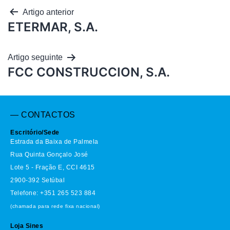
Artigo anterior
ETERMAR, S.A.
Artigo seguinte
FCC CONSTRUCCION, S.A.
— CONTACTOS
Escritório/Sede
Estrada da Baixa de Palmela
Rua Quinta Gonçalo José
Lote 5 - Fração E, CCI 4615
2900-392 Setúbal
Telefone: +351 265 523 884
(chamada para rede fixa nacional)
Loja Sines